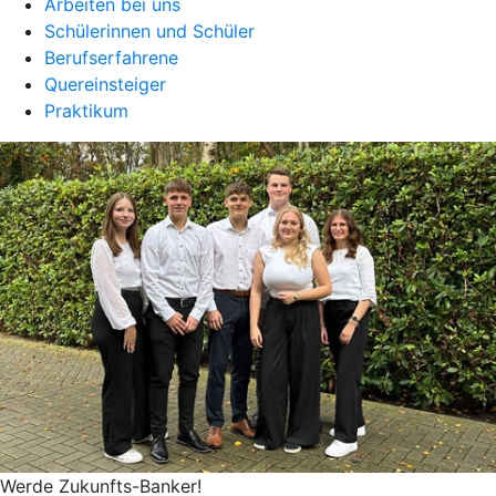
Arbeiten bei uns
Schülerinnen und Schüler
Berufserfahrene
Quereinsteiger
Praktikum
Werde Zukunfts-Banker!