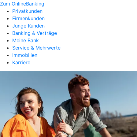
Zum OnlineBanking
Privatkunden
Firmenkunden
Junge Kunden
Banking & Verträge
Meine Bank
Service & Mehrwerte
Immobilien
Karriere