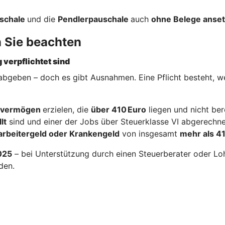
schale
und die
Pendlerpauschale
auch
ohne Belege anse
n Sie beachten
 verpflichtet sind
 abgeben – doch es gibt Ausnahmen. Eine Pflicht besteht, 
alvermögen
erzielen, die
über 410 Euro
liegen und nicht ber
lt
sind und einer der Jobs über Steuerklasse VI abgerechne
arbeitergeld oder Krankengeld
von insgesamt
mehr als 4
2025
– bei Unterstützung durch einen Steuerberater oder Lohn
den.