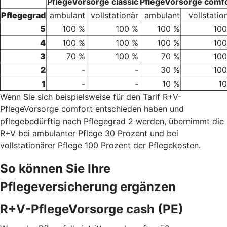
PflegeVorsorge classic
PflegeVorsorge comf
Pflegegrad
ambulant
vollstationär
ambulant
vollstatio
5
100 %
100 %
100 %
100
4
100 %
100 %
100 %
100
3
70 %
100 %
70 %
100
2
-
-
30 %
100
1
-
-
10 %
1
Wenn Sie sich beispielsweise für den Tarif R+V-
PflegeVorsorge comfort entschieden haben und
pflegebedürftig nach Pflegegrad 2 werden, übernimmt die
R+V bei ambulanter Pflege 30 Prozent und bei
vollstationärer Pflege 100 Prozent der Pflegekosten.
So können Sie Ihre
Pflegeversicherung ergänzen
R+V-PflegeVorsorge cash (PE)